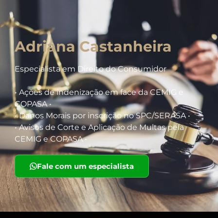
Adriana Castanheira
Especialista em Direito do Consumidor
• Ações de indenização em face da CEMIG e
COPASA •
• Danos Morais por inscrição no SPC/SERASA •
• Avisos de Corte e Aplicação de Multas pela
CEMIG e COPASA •
Fale com um especialista